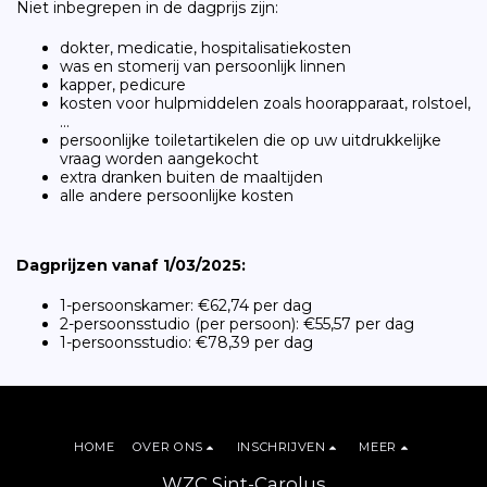
Niet inbegrepen in de dagprijs zijn:
dokter, medicatie, hospitalisatiekosten
was en stomerij van persoonlijk linnen
kapper, pedicure
kosten voor hulpmiddelen zoals hoorapparaat, rolstoel,
...
persoonlijke toiletartikelen die op uw uitdrukkelijke
vraag worden aangekocht
extra dranken buiten de maaltijden
alle andere persoonlijke kosten
Dagprijzen vanaf 1/03/2025:
1-persoonskamer: €62,74 per dag
2-persoonsstudio (per persoon): €55,57 per dag
1-persoonsstudio: €78,39 per dag
HOME
OVER ONS
INSCHRIJVEN
MEER
WZC Sint-Carolus